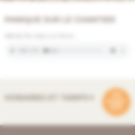
PANIQUE SUR LE CHANTIER
Alibi de l’élu Jean-Luc Perrin :
HORAIRES ET TARIFS