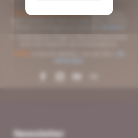
à Cozes (à 8 km).
En bus (en juillet et en août) :
depuis Royan,
Saint-Georges-de-Didonne, Meschers, Talmont,
Chenac ou Mortagne-sur-Gironde. (
Horaires
)
Arrêts Barzan-Plage ou Barzan-Brissonnerie
(à 20 min à pied du site archéologique).
À vélo :
Le site est labellisé « Accueil Vélo ».
En
savoir plus.