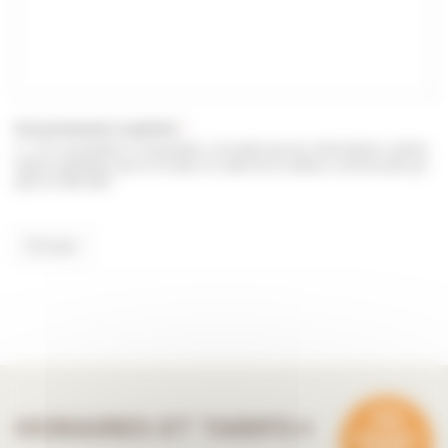
Consentement explicite
*
En soumettant ce formulaire, j’accepte que les informations saisies
soient exploitées par le Fâ dans le cadre de la relation commerciale qui
peut en découler.
Envoyer
HORAIRES ET TARIFS