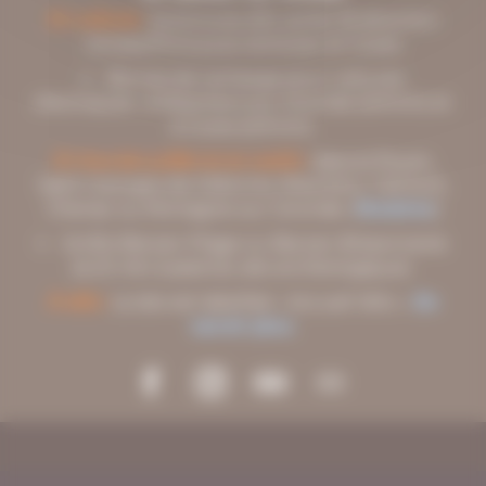
En voiture :
Autoroute A10, sortie 36 direction
Jonzac/Pons puis Gémozac et Cozes
Bornes de recharge pour voitures
électriques : à Meschers-sur-Gironde (à 8 km) et
à Cozes (à 8 km).
En bus (en juillet et en août) :
depuis Royan,
Saint-Georges-de-Didonne, Meschers, Talmont,
Chenac ou Mortagne-sur-Gironde. (
Horaires
)
Arrêts Barzan-Plage ou Barzan-Brissonnerie
(à 20 min à pied du site archéologique).
À vélo :
Le site est labellisé « Accueil Vélo ».
En
savoir plus.