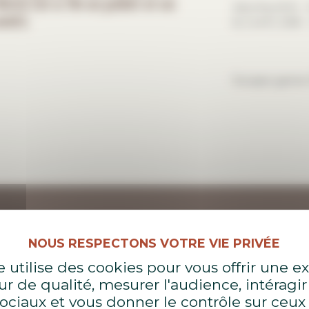
5h45 (et à 11h en juillet et en
Adultes 8 € – 
oût).
& 2 enf.) 25€ 
Escape game 1
e utilise des cookies pour vous offrir une 
eur de qualité, mesurer l'audience, intéragir
ociaux et vous donner le contrôle sur ceu