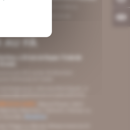
05 46 90 43 66 ou
 17120
05 46 90 33 45
 AU FÂ
ritime, à 20 min de Royan / 5 min de
Gironde
utoroute A10, sortie 36 direction
puis Gémozac et Cozes
recharge pour voitures électriques : à
Gironde (à 8 km) et à Cozes (à 8 km).
llet et en août) :
depuis Royan, Saint-
idonne, Meschers, Talmont, Chenac ou
-Gironde. (
Horaires
)
zan-Plage ou Barzan-Brissonnerie (à 20