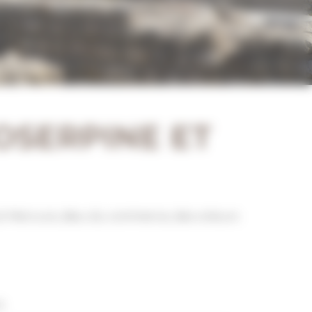
OSERPINE ET
 et Mercure, dieu du commerce, des voleurs
.