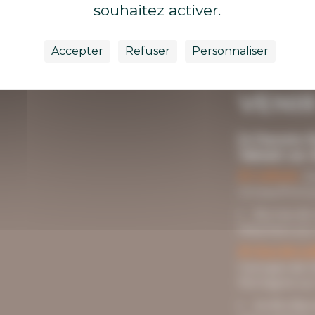
souhaitez activer.
Route du Fâ -
Accepter
Refuser
Personnaliser
Barzan
VENIR
En Charente-Ma
Talmont-sur-
En voiture :
A
Jonzac/Pons 
Bornes de 
Meschers-sur-
En bus (en jui
Georges-de-D
Mortagne-sur
Arrêts Bar