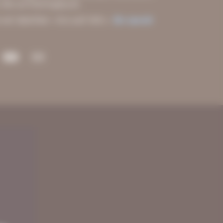
 site archéologique).
 est labellisé « Accueil Vélo ».
En savoir