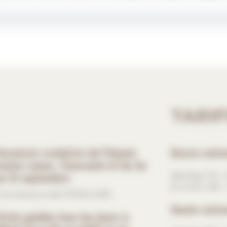
TARIF
acances scolaires de Pâques
Basse sais
outes zones, Toussaint et du 1er
u 13 septembre
Adultes 7 € – 
& 2 enf.) 21€ 
ous les jours de 10h30 à 18h.
Haute saiso
isite guidée tous les jours à