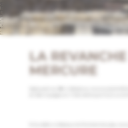
LA REVANCHE
MERCURE
Appuyez sur ▶️ ci-dessous, vous surprendre
et des voyageurs. C’est ainsi que tout a c
Si la vidéo ci-dessus ne fonctionne pas, vo