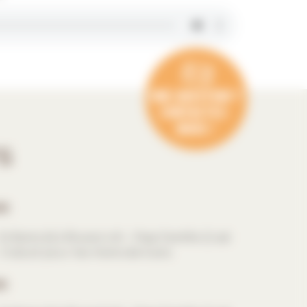
S
on
Enfants (6 à 18 ans) 4 € – Pass Famille (2 ad.
– Gratuit pour les moins de 6 ans.
n