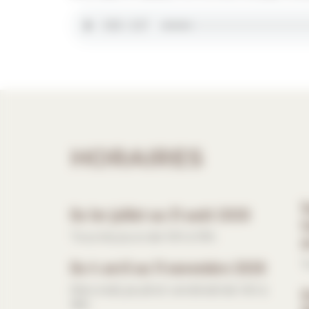
HORAIRES
V
Du 1er juillet au 31 août 2026
t
Tous les jours de 10h à 19h.
a
Du 4 avril au 11 novembre 2026
T
Mercredi, jeudi et vendredi de 14h à
V
18h.