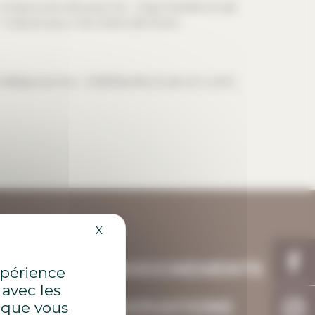
Enfants (6 à 18 ans) 5 € – Pass Famille (2 ad.
– Gratuit pour les moins de 6 ans.
5€/personne – 50€/famille (2 ad. et 2 enf.)
Masquer le bandeau des cookies
X
RENSEIGNEMENTS
expérience
ET
 avec les
RÉSERVATIONS
x que vous