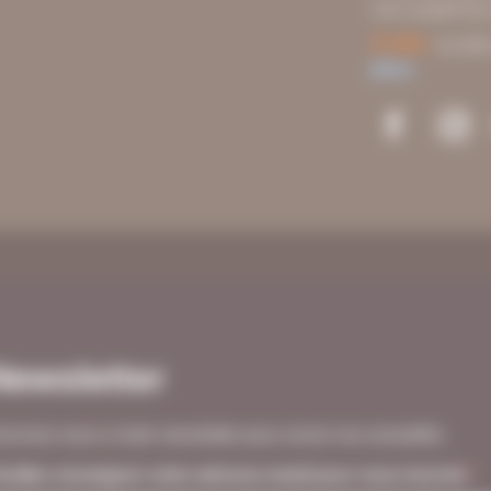
min à pied du
À vélo :
Le site
plus.