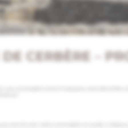
 DE CERBÈRE – PR
z une conversation entre Proserpine, reine des Enfers,
ommencé !
us pouvez écouter cette conversation en audio, ci-dessous