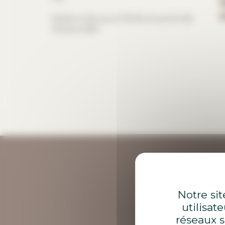
1
a
Week-ends, jours fériés et ponts de
10h30 à 18h.
Notre sit
utilisat
réseaux s