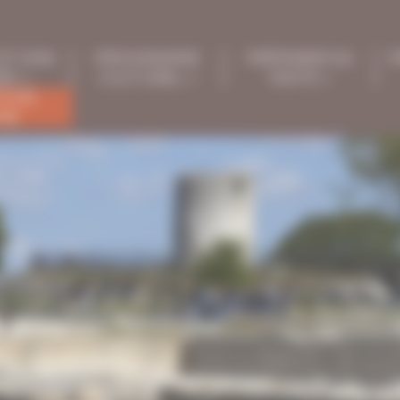
 ET SON
PROGRAMME
PRÉPARER SA
P
ÉE
CULTUREL
VISITE
E EN
GNE